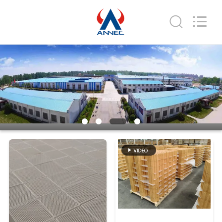
Zhengzhou
Annec
Industrial
Co.,
Ltd..
All
Rights
À
Reserved.
LA
MAISON
PRODUITS
À
PROPOS
DE
NOUS