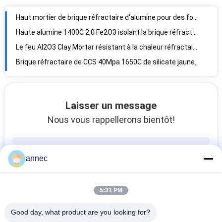
Haut mortier de brique réfractaire d'alumine pour des fours d'air chaud
Haute alumine 1400C 2,0 Fe2O3 isolant la brique réfractaire
Le feu Al2O3 Clay Mortar résistant à la chaleur réfractaire de la chamotte 42%
Brique réfractaire de CCS 40Mpa 1650C de silicate jaune d'alumine
Haute brique réfractaire de silice d'alumine de la conduction thermique 1660C
Brique à spinelle de magnésie d'alumine de matériel de réfractaires de spinelle et de corindon de mA de grande pureté
Moins de briques réfractaires de la haute alumine 2.25g de masse diverse
Laisser un message
Briques réfractaires rotatoires d'alumine du contenu SK36 SK37 de four hautes
Nous vous rappellerons bientôt!
Briques réfractaires de basse du fluage 70% à chaux Al2O3 alumine de four haute
Haute brique d'alumine SK40 basée sur corindon très utilisée pour le four rotatoire, le fourneau chaud de souffle et le four à chaux
1550 degrés réfractaire Mortier de brique largement utilisé pour les fours et les fours à haute température
annec
Brique réfractaire de poids léger de silicate d'alumine pour le four à coke
brique isolante de la haute alumine 1770℃ 2,0 Fe2O3 pour le four à coke
5:31 PM
Briques de haute résistance du feu vif Al2O3 du four à ciment 48
Good day, what product are you looking for?
Brique isolante de haute alumine du four 1.2g 1400C d'industrie