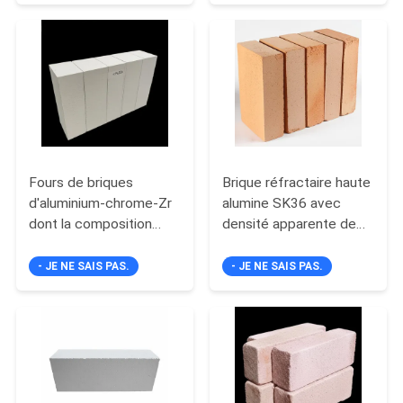
pour le revêtement de
une résistance à
LES
fours et de poêles
l'écrasement à froid
AFFAIRES
pour le four
PLAN
DU
SITE
Fours de briques
Brique réfractaire haute
d'aluminium-chrome-Zr
alumine SK36 avec
dont la composition
densité apparente de
POLITIQUE
chimique est de Fe2O3
3,3-3,8 g/cm3, idéale
DE
conçues pour
pour l'isolation
- JE NE SAIS PAS.
- JE NE SAIS PAS.
fonctionner dans des
thermique et les
CONFIDENTIALITÉ
systèmes
structures durables
thermiquement
résistantes à la chaleur
réfractaires