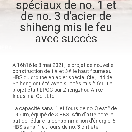
spéciaux de no. 1 et
VISITE
de no. 3 d'acier de
DE
shiheng mis le feu
L'USINE
avec succès
CONTRÔLE
DE
LA
À 16h16 le 8 mai 2021, le projet de nouvelle
construction de 1# et 3# le haut fourneau
QUALITÉ
HBS du groupe en acier spécial Cie., Ltd de
Shiheng ont été avec succès mis à feu. Le
projet était EPCC par Zhengzhou Anke
NOUS
Industrial Co. , Ltd.
CONTACTER
La capacité sans. 1 et fours de no. 3 est ³ de
1350m, équipé de 3 HBS. Afin d'atteindre le
but de réduire la consommation d'énergie, 6
NOUVELLES
HBS sans. 1 et fours de no. 3 ont été