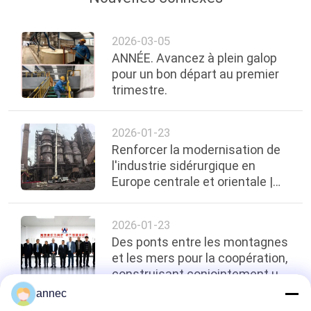
2026-03-05
ANNÉE. Avancez à plein galop
pour un bon départ au premier
trimestre.
2026-01-23
Renforcer la modernisation de
l'industrie sidérurgique en
Europe centrale et orientale |
Zhengzhou ANNEC réalise avec
succès
2026-01-23
Des ponts entre les montagnes
et les mers pour la coopération,
construisant conjointement un
nouveau modèle pour l'industrie
annec
- ARM Merch Afrique du Sud