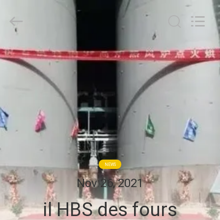
Zhengzhou
Annec
Industrial
Co.,
Ltd..
All
Rights
À
Reserved.
LA
MAISON
PRODUITS
À
PROPOS
NEWS
DE
Nov 26, 2021
NOUS
il HBS des fours