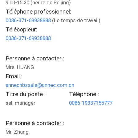
9:00-15:30 (heure de Beijing)
VISITE
Téléphone professionnel:
DE
0086-371-69938888
(Le temps de travail)
L'USINE
Télécopieur:
0086-371-69938888
CONTRÔLE
DE
Personne à contacter :
LA
Mrs. HUANG
Email :
QUALITÉ
annechbssale@annec.com.cn
Titre du poste :
Téléphone :
NOUS
sell manager
0086-19337155777
CONTACTER
Personne à contacter :
NOUVELLES
Mr. Zhang