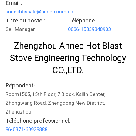
Email :
LES
annechbssale@annec.com.cn
AFFAIRES
Titre du poste :
Téléphone :
Sell Manager
0086-15839348903
PLAN
Zhengzhou Annec Hot Blast
DU
Stove Engineering Technology
SITE
CO.,LTD.
POLITIQUE
Répondent-:
DE
Room1505, 15th Floor, 7 Block, Kailin Center,
CONFIDENTIALITÉ
Zhongwang Road, Zhengdong New District,
Zhengzhou
Téléphone professionnel:
86-0371-69938888