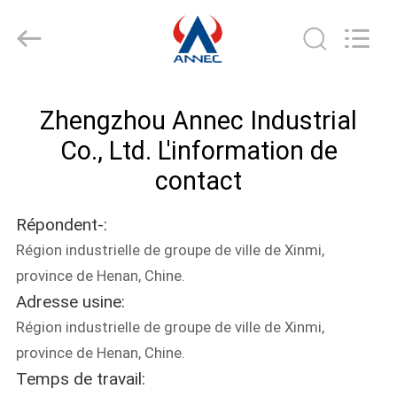
Zhengzhou
Annec
Industrial
Co.,
Ltd..
All
Rights
À
Reserved.
Zhengzhou Annec Industrial
LA
Co., Ltd. L'information de
MAISON
contact
PRODUITS
Répondent-:
Région industrielle de groupe de ville de Xinmi,
À
province de Henan, Chine.
PROPOS
Adresse usine:
DE
Région industrielle de groupe de ville de Xinmi,
NOUS
province de Henan, Chine.
Temps de travail: