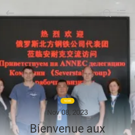
Zhengzhou
Annec
Industrial
Co.,
Ltd..
All
Rights
À
Reserved.
LA
MAISON
PRODUITS
À
PROPOS
NEWS
DE
Nov 08, 2023
NOUS
Bienvenue aux