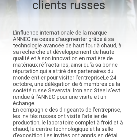
clients russes
VISITE
DE
L'USINE
L'influence internationale de la marque
ANNEC ne cesse d'augmenter grâce à sa
CONTRÔLE
technologie avancée de haut four à chaud, à
sa recherche et développement de haute
DE
qualité et à son innovation en matière de
matériaux réfractaires, ainsi qu'à sa bonne
LA
réputation.qui a attiré des partenaires du
QUALITÉ
monde entier pour visiter l'entrepriseLe 24
octobre, une délégation de 6 membres de la
société russe Severstal Iron and Steel s'est
NOUS
rendue à l'ANNEC pour une visite et un
échange.
CONTACTER
En compagnie des dirigeants de l'entreprise,
les invités russes ont visité l'atelier de
production, le laboratoire complet à froid et à
NOUVELLES
chaud, le centre technologique et la salle
d'exposition.Les invités ont appris en détail