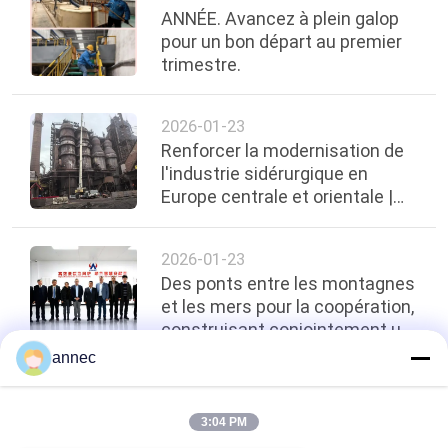
ANNÉE. Avancez à plein galop
pour un bon départ au premier
trimestre.
2026-01-23
Renforcer la modernisation de
l'industrie sidérurgique en
Europe centrale et orientale |
Zhengzhou ANNEC réalise avec
succès
2026-01-23
Des ponts entre les montagnes
et les mers pour la coopération,
construisant conjointement un
nouveau modèle pour l'industrie
annec
- ARM Merch Afrique du Sud
top
3:04 PM