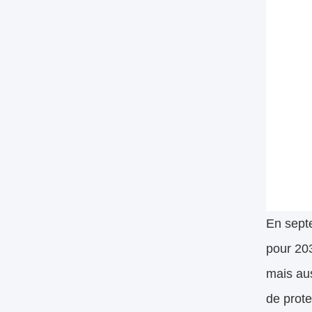
En septe
pour 203
mais aus
de prote