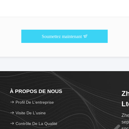
Soumettez maintenant
À PROPOS DE NOUS
Zh
Profil De L'entreprise
Lt
Visite De L'usine
Zhe
sep
Contrôle De La Qualité
soc