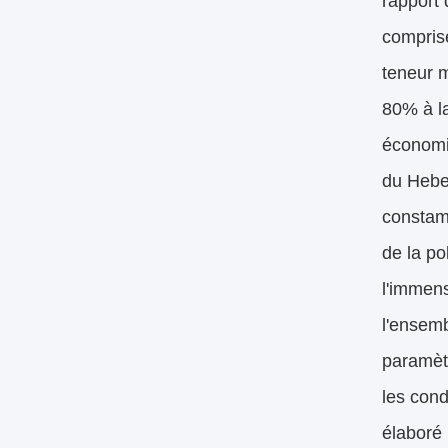
rapport 
comprise
teneur m
80% à l
économiq
du Hebei
constam
de la po
l'immens
l'ensem
paramèt
les con
élaboré 