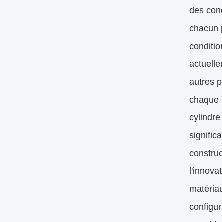
des cond
chacun p
conditio
actuelle
autres 
chaque h
cylindre
signific
constru
l'innova
matériau
configur