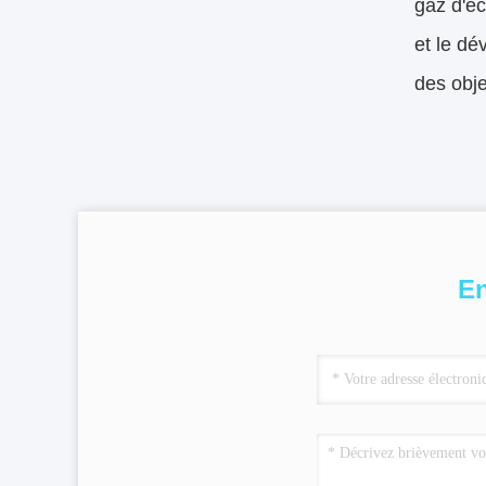
gaz d'é
et le dé
des obje
En