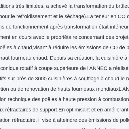
itions très limitées, a achevé la transformation du brûle
our le refroidissement et le séchage).La teneur en CO 
ns de fonctionnement après transformation était inféri
ment en cours avec le propriétaire concernant des proje
poêles à chaud,visant à réduire les émissions de CO de
aut fourneau chaud. Depuis sa création, la cuisinière à
 conique rotatif à coupe supérieure de l'ANNEC a réali
atifs sur près de 3000 cuisinières à soufflage à chaud.le
ction ou de rénovation de hauts fourneaux mondiauxL'A
tion technique des poêles à haute pression à combustion 
x réfractaires de support.En optimisant et en améliorant 
ation réfractaire, il vise à atteindre des émissions de po