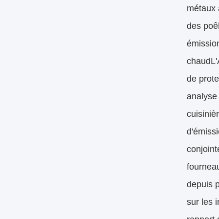
métaux a
des poêl
émissio
chaudL'A
de prote
analyse 
cuisiniè
d'émissi
conjoint
fourneau
depuis p
sur les 