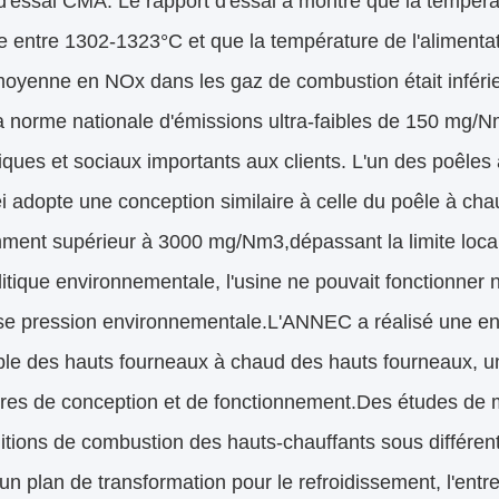
d'essai CMA. Le rapport d'essai a montré que la températ
 entre 1302-1323°C et que la température de l'alimentat
oyenne en NOx dans les gaz de combustion était inférie
a norme nationale d'émissions ultra-faibles de 150 mg/N
ues et sociaux importants aux clients. L'un des poêles 
 adopte une conception similaire à celle du poêle à ch
ment supérieur à 3000 mg/Nm3,dépassant la limite loca
litique environnementale, l'usine ne pouvait fonctionner
e pression environnementale.L'ANNEC a réalisé une enquê
ble des hauts fourneaux à chaud des hauts fourneaux, 
res de conception et de fonctionnement.Des études de 
ditions de combustion des hauts-chauffants sous différ
un plan de transformation pour le refroidissement, l'entr