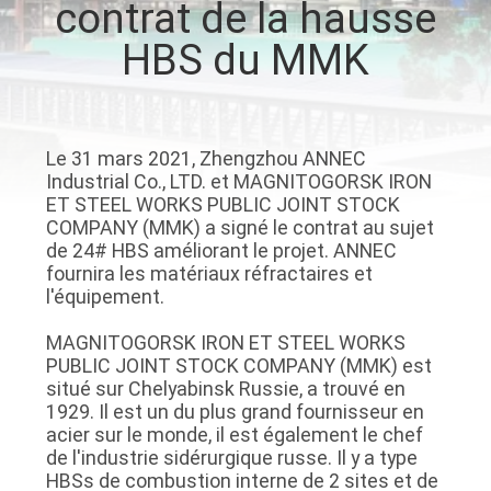
contrat de la hausse
VISITE
HBS du MMK
DE
L'USINE
Le 31 mars 2021, Zhengzhou ANNEC
CONTRÔLE
Industrial Co., LTD. et MAGNITOGORSK IRON
DE
ET STEEL WORKS PUBLIC JOINT STOCK
COMPANY (MMK) a signé le contrat au sujet
LA
de 24# HBS améliorant le projet. ANNEC
QUALITÉ
fournira les matériaux réfractaires et
l'équipement.
NOUS
MAGNITOGORSK IRON ET STEEL WORKS
PUBLIC JOINT STOCK COMPANY (MMK) est
CONTACTER
situé sur Chelyabinsk Russie, a trouvé en
1929. Il est un du plus grand fournisseur en
acier sur le monde, il est également le chef
NOUVELLES
de l'industrie sidérurgique russe. Il y a type
HBSs de combustion interne de 2 sites et de