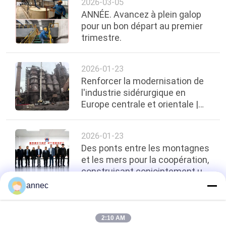
2026-03-05
ANNÉE. Avancez à plein galop
pour un bon départ au premier
trimestre.
2026-01-23
Renforcer la modernisation de
l'industrie sidérurgique en
Europe centrale et orientale |
Zhengzhou ANNEC réalise avec
succès
2026-01-23
Des ponts entre les montagnes
et les mers pour la coopération,
construisant conjointement un
nouveau modèle pour l'industrie
annec
- ARM Merch Afrique du Sud
top
2:10 AM