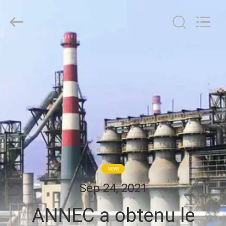
Zhengzhou
Annec
Industrial
Co.,
Ltd..
All
Rights
À
Reserved.
LA
MAISON
PRODUITS
À
PROPOS
NEWS
DE
Sep 24, 2021
NOUS
ANNEC a obtenu le