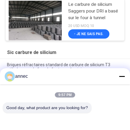
Le carbure de silicium
Saggers pour DRI a basé
sur le four à tunnel
20 USD MOQ:10
- JE NE SAIS PAS.
Sic carbure de silicium
Briques réfractaires standard de carbure de silicium T3
utilisées pour le four de fonte en aluminium
annec
Briques standard de carbure de SIC du silicium T3 utilisées
pour le four de fonte en aluminium
9:57 PM
Les creusets adaptés aux besoins du client de carbure de
silicium pour DRI ont basé sur le four à tunnel
Good day, what product are you looking for?
Catégories populaires
Tous