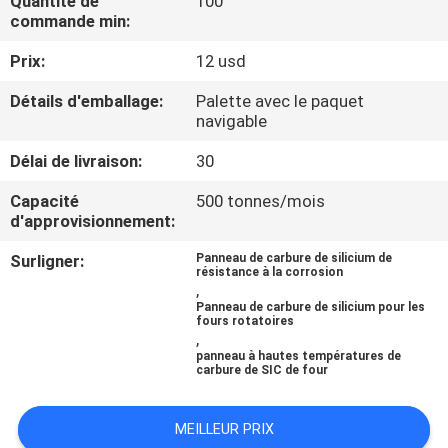
Quantité de
100
VISITE
commande min:
DE
Prix:
12 usd
L'USINE
Détails d'emballage:
Palette avec le paquet
navigable
CONTRÔLE
Délai de livraison:
30
DE
Capacité
500 tonnes/mois
LA
d'approvisionnement:
QUALITÉ
Surligner:
Panneau de carbure de silicium de
résistance à la corrosion
,
Panneau de carbure de silicium pour les
NOUS
fours rotatoires
,
CONTACTER
panneau à hautes températures de
carbure de SIC de four
NOUVELLES
MEILLEUR PRIX