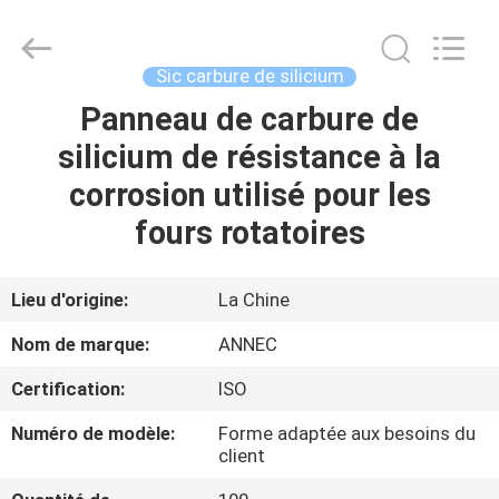
Zhengzhou
Annec
Industrial
Co.,
Ltd..
Sic carbure de silicium
All
Rights
Panneau de carbure de
À
Reserved.
silicium de résistance à la
LA
corrosion utilisé pour les
MAISON
fours rotatoires
PRODUITS
Lieu d'origine:
La Chine
À
Nom de marque:
ANNEC
PROPOS
Certification:
ISO
DE
Numéro de modèle:
Forme adaptée aux besoins du
NOUS
client