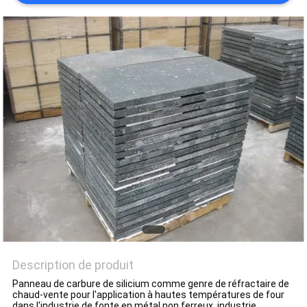
LES
AFFAIRES
PLAN
DU
SITE
POLITIQUE
DE
CONFIDENTIALITÉ
Description de produit
Panneau de carbure de silicium comme genre de réfractaire de
chaud-vente pour l'application à hautes températures de four
dans l'industrie de fonte en métal non ferreux, industrie