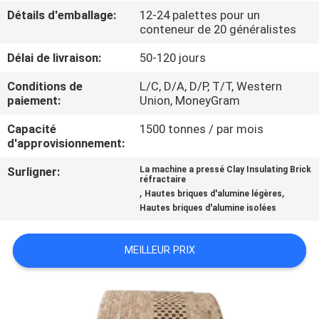
VISITE
Détails d'emballage:
12-24 palettes pour un
conteneur de 20 généralistes
DE
L'USINE
Délai de livraison:
50-120 jours
Conditions de
L/C, D/A, D/P, T/T, Western
paiement:
Union, MoneyGram
CONTRÔLE
DE
Capacité
1500 tonnes / par mois
d'approvisionnement:
LA
Surligner:
La machine a pressé Clay Insulating Brick
QUALITÉ
réfractaire
,
,
Hautes briques d'alumine légères
Hautes briques d'alumine isolées
NOUS
CONTACTER
MEILLEUR PRIX
NOUVELLES