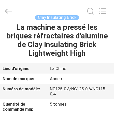
Zhengzhou
Annec
Industrial
Co.,
Ltd..
Clay Insulating Brick
All
Rights
La machine a pressé les
À
Reserved.
briques réfractaires d'alumine
LA
de Clay Insulating Brick
MAISON
Lightweight High
PRODUITS
Lieu d'origine:
La Chine
À
Nom de marque:
Annec
PROPOS
Numéro de modèle:
NG125-0.8/NG125-0.6/NG115-
DE
0.4
NOUS
Quantité de
5 tonnes
commande min: