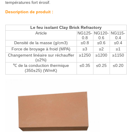
températures fort érosif.
Description de produit :
Le feu isolant Clay Brick Refractory
Article
NG125-
NG120-
NG115-
0.8
0.6
0.4
Densité de la masse (g/cm3)
≤0.8
≤0.6
≤0.4
Force de broyage à froid (MPA)
≥3
≥2
≥1
Changement linéaire sur réchauffer
≥1250
≥1200
≥1150
(≤2%)
℃ de la conduction thermique
≤0.35
≤0.25
≤0.20
(350±25) (W/mK)