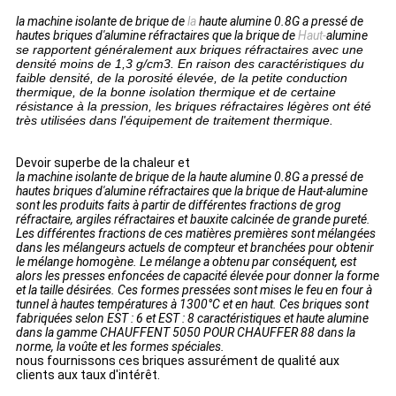
la machine isolante de brique de
la
haute alumine 0.8G a pressé de
hautes briques d'alumine réfractaires que la brique de
Haut-
alumine
se rapportent généralement aux briques réfractaires avec une
densité moins de 1,3 g/cm3. En raison des caractéristiques du
faible densité, de la porosité élevée, de la petite conduction
thermique, de la bonne isolation thermique et de certaine
résistance à la pression, les briques réfractaires légères ont été
très utilisées dans l'équipement de traitement thermique.
Devoir superbe de la chaleur et
la machine isolante de brique de la haute alumine 0.8G a pressé de
hautes briques d'alumine réfractaires que la brique de Haut-alumine
sont les produits faits à partir de différentes fractions de grog
réfractaire, argiles réfractaires et bauxite calcinée de grande pureté.
Les différentes fractions de ces matières premières sont mélangées
dans les mélangeurs actuels de compteur et branchées pour obtenir
le mélange homogène. Le mélange a obtenu par conséquent, est
alors les presses enfoncées de capacité élevée pour donner la forme
et la taille désirées. Ces formes pressées sont mises le feu en four à
tunnel à hautes températures à 1300°C et en haut. Ces briques sont
fabriquées selon EST : 6 et EST : 8 caractéristiques et haute alumine
dans la gamme CHAUFFENT 5050 POUR CHAUFFER 88 dans la
norme, la voûte et les formes spéciales.
nous fournissons ces briques assurément de qualité aux
clients aux taux d'intérêt.