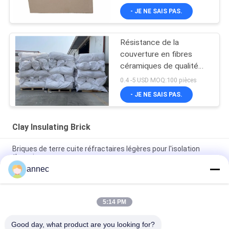
- JE NE SAIS PAS.
Résistance de la
couverture en fibres
céramiques de qualité
industrielle à 1400 °C
0.4 -5 USD MOQ:100 pièces
maximum
- JE NE SAIS PAS.
Clay Insulating Brick
Briques de terre cuite réfractaires légères pour l'isolation
thermique
annec
Plaque de silicate de calcium personnalisée pour le four de
fusion d'aluminium
5:14 PM
Poids léger ignifuge de Clay Insulating Brick High Porosity de
four de frittage
Good day, what product are you looking for?