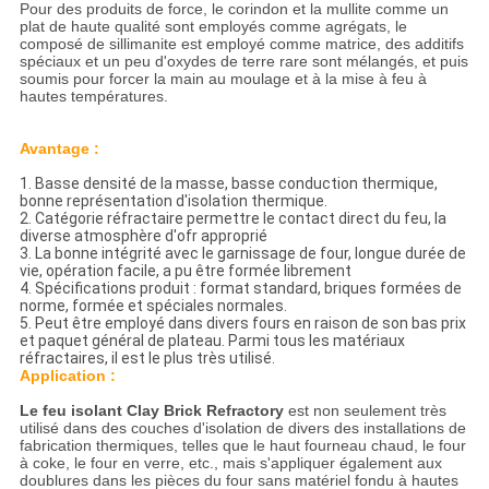
Pour des produits de force, le corindon et la mullite comme un
plat de haute qualité sont employés comme agrégats, le
composé de sillimanite est employé comme matrice, des additifs
spéciaux et un peu d'oxydes de terre rare sont mélangés, et puis
soumis pour forcer la main au moulage et à la mise à feu à
hautes températures.
Avantage :
1.
Basse densité de la masse, basse conduction thermique,
bonne représentation d'isolation thermique.
2. Catégorie réfractaire permettre le contact direct du feu, la
diverse atmosphère d'ofr approprié
3. La bonne intégrité avec le garnissage de four, longue durée de
vie, opération facile, a pu être formée librement
4. Spécifications produit : format standard, briques formées de
norme, formée et spéciales normales.
5. Peut être employé dans divers fours en raison de son bas prix
et paquet général de plateau. Parmi tous les matériaux
réfractaires, il est le plus très utilisé.
Application :
Le feu isolant Clay Brick Refractory
est non seulement très
utilisé dans des couches d'isolation de divers des installations de
fabrication thermiques, telles que le haut fourneau chaud, le four
à coke, le four en verre, etc., mais s'appliquer également aux
doublures dans les pièces du four sans matériel fondu à hautes