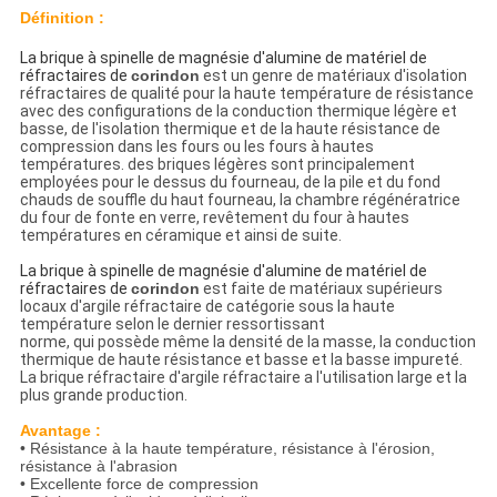
Définition :
La brique
à spinelle de magnésie d'alumine de matériel de
réfractaires de
corindon
est un genre de matériaux d'isolation
réfractaires de qualité pour la haute température de résistance
avec des configurations de
la
conduction thermique légère et
basse, de
l'
isolation thermique et de
la
haute résistance de
compression dans les fours ou les fours à hautes
températures. des briques légères sont principalement
employées pour le dessus du fourneau, de la pile et du fond
chauds de souffle du haut fourneau, la chambre régénératrice
du four de fonte en verre, revêtement du four à hautes
températures en céramique et ainsi de suite.
La brique
à spinelle de magnésie d'alumine de matériel de
réfractaires de
corindon
est faite de matériaux supérieurs
locaux d'argile réfractaire de catégorie sous la haute
température selon le dernier ressortissant
norme, qui possède même la densité de la masse, la conduction
thermique de haute résistance et basse et la basse impureté.
La brique réfractaire d'argile réfractaire a l'utilisation large et la
plus grande production.
Avantage :
• Résistance à la haute température, résistance à l'érosion,
résistance à l'abrasion
• Excellente force de compression