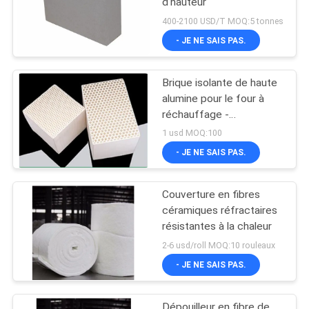
d'hauteur
400-2100 USD/T MOQ:5 tonnes
- JE NE SAIS PAS.
Brique isolante de haute
alumine pour le four à
réchauffage -
150*150*150mm
1 usd MOQ:100
- JE NE SAIS PAS.
Couverture en fibres
céramiques réfractaires
résistantes à la chaleur
2-6 usd/roll MOQ:10 rouleaux
- JE NE SAIS PAS.
Dépouilleur en fibre de