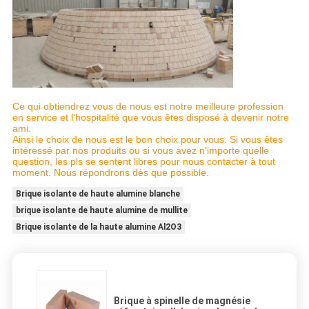
Ce qui obtiendrez vous de nous est notre meilleure profession
en service et l'hospitalité que vous êtes disposé à devenir notre
ami.
Ainsi le choix de nous est le bon choix pour vous. Si vous êtes
intéressé par nos produits ou si vous avez n'importe quelle
question, les pls se sentent libres pour nous contacter à tout
moment. Nous répondrons dès que possible.
Brique isolante de haute alumine blanche
brique isolante de haute alumine de mullite
Brique isolante de la haute alumine Al2O3
Brique à spinelle de magnésie