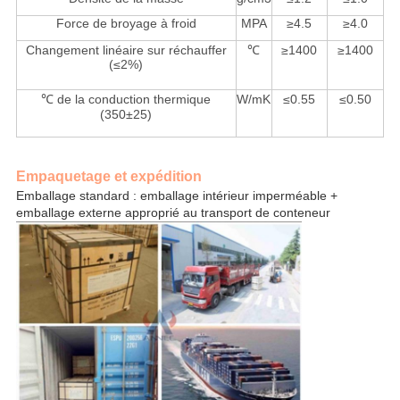
Force de broyage à froid
MPA
≥4.5
≥4.0
Changement linéaire sur réchauffer
℃
≥1400
≥1400
(≤2%)
℃ de la conduction thermique
W/mK
≤0.55
≤0.50
(350±25)
Empaquetage et expédition
Emballage standard : emballage intérieur imperméable +
emballage externe approprié au transport de conteneur