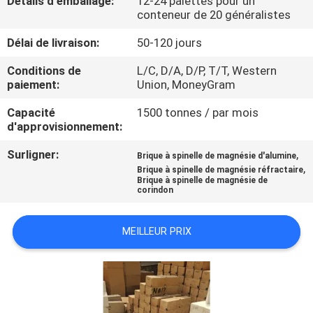
Détails d'emballage:
12-24 palettes pour un
VISITE
conteneur de 20 généralistes
DE
Délai de livraison:
50-120 jours
L'USINE
Conditions de
L/C, D/A, D/P, T/T, Western
paiement:
Union, MoneyGram
CONTRÔLE
Capacité
1500 tonnes / par mois
DE
d'approvisionnement:
LA
Surligner:
,
Brique à spinelle de magnésie d'alumine
,
Brique à spinelle de magnésie réfractaire
QUALITÉ
Brique à spinelle de magnésie de
corindon
NOUS
MEILLEUR PRIX
CONTACTER
NOUVELLES