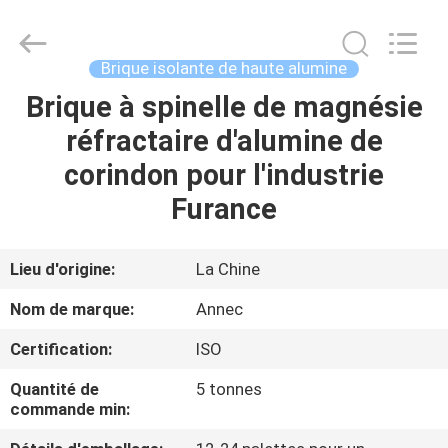
Zhengzhou
Annec
Industrial
Co.,
Ltd..
Brique isolante de haute alumine
All
Rights
Brique à spinelle de magnésie
À
Reserved.
réfractaire d'alumine de
LA
corindon pour l'industrie
MAISON
Furance
PRODUITS
Lieu d'origine:
La Chine
À
Nom de marque:
Annec
PROPOS
Certification:
ISO
DE
Quantité de
5 tonnes
NOUS
commande min: