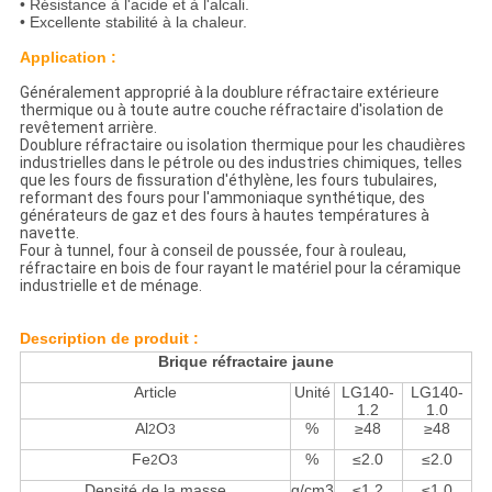
• Résistance à l'acide et à l'alcali.
• Excellente stabilité à la chaleur.
Application :
Généralement approprié à la doublure réfractaire extérieure
thermique ou à toute autre couche réfractaire d'isolation de
revêtement arrière.
Doublure réfractaire ou isolation thermique pour les chaudières
industrielles dans le pétrole ou des industries chimiques, telles
que les fours de fissuration d'éthylène, les fours tubulaires,
reformant des fours pour l'ammoniaque synthétique, des
générateurs de gaz et des fours à hautes températures à
navette.
Four à tunnel, four à conseil de poussée, four à rouleau,
réfractaire en bois de four rayant le matériel pour la céramique
industrielle et de ménage.
Description de produit :
Brique réfractaire jaune
Article
Unité
LG140-
LG140-
1.2
1.0
Al
O
%
≥48
≥48
2
3
Fe
O
%
≤2.0
≤2.0
2
3
Densité de la masse
g/cm3
≤1.2
≤1.0