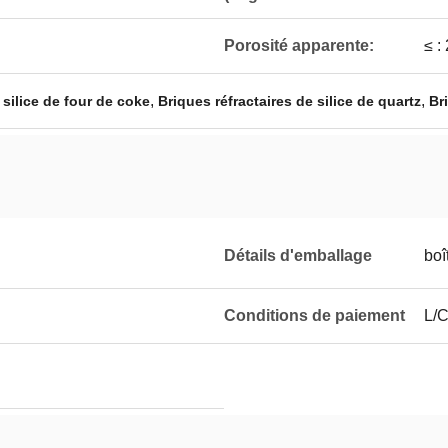
Porosité apparente:
≤ :
,
,
 silice de four de coke
Briques réfractaires de silice de quartz
Br
Détails d'emballage
boî
Conditions de paiement
L/C