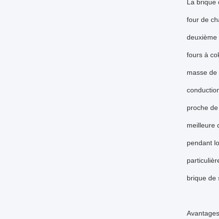
La brique 
four de ch
deuxième c
fours à co
masse de l
conduction
proche de 
meilleure 
pendant l
particuliè
brique de s
Avantage