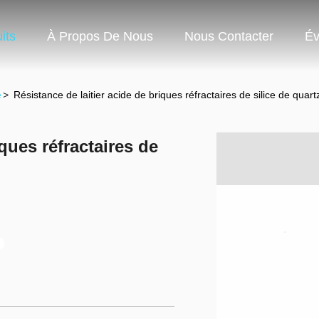
its
À Propos De Nous
Nous Contacter
Év
e
>
Résistance de laitier acide de briques réfractaires de silice de quar
iques réfractaires de