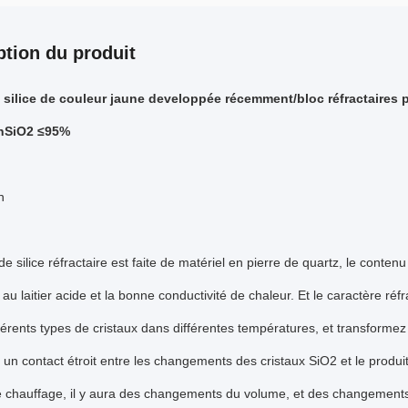
ption du produit
 silice de couleur jaune developpée récemment/bloc réfractaires 
nSiO2 ≤95%
n
de silice réfractaire est faite de matériel en pierre de quartz, le cont
 au laitier acide et la bonne conductivité de chaleur. Et le caractère 
férents types de cristaux dans différentes températures, et transforme
 un contact étroit entre les changements des cristaux SiO2 et le produit, 
 chauffage, il y aura des changements du volume, et des changements de