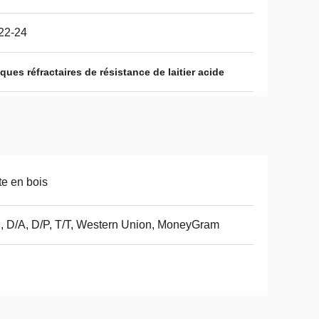
 22-24
iques réfractaires de résistance de laitier acide
te en bois
, D/A, D/P, T/T, Western Union, MoneyGram