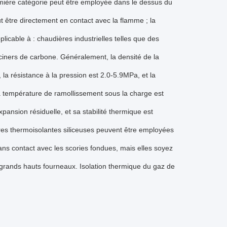
remière catégorie peut être employée dans le dessus du
eut être directement en contact avec la flamme ; la
licable à : chaudières industrielles telles que des
ciners de carbone. Généralement, la densité de la
, la résistance à la pression est 2.0-5.9MPa, et la
sa température de ramollissement sous la charge est
ansion résiduelle, et sa stabilité thermique est
ires thermoisolantes siliceuses peuvent être employées
s contact avec les scories fondues, mais elles soyez
 grands hauts fourneaux. Isolation thermique du gaz de