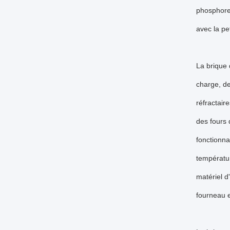
phosphore 
avec la pe
La brique 
charge, de
réfractair
des fours 
fonctionna
températur
matériel d
fourneau e