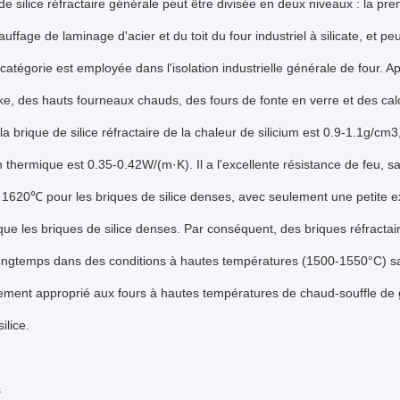
de silice réfractaire générale peut être divisée en deux niveaux : la p
auffage de laminage d'acier et du toit du four industriel à silicate, et p
atégorie est employée dans l'isolation industrielle générale de four. App
ke, des hauts fourneaux chauds, des fours de fonte en verre et des cal
a brique de silice réfractaire de la chaleur de silicium est 0.9-1.1g/cm3
 thermique est 0.35-0.42W/(m·K). Il a l'excellente résistance de feu, 
1620℃ pour les briques de silice denses, avec seulement une petite exp
que les briques de silice denses. Par conséquent, des briques réfracta
ongtemps dans des conditions à hautes températures (1500-1550°C) san
rement approprié aux fours à hautes températures de chaud-souffle de
ilice.
s