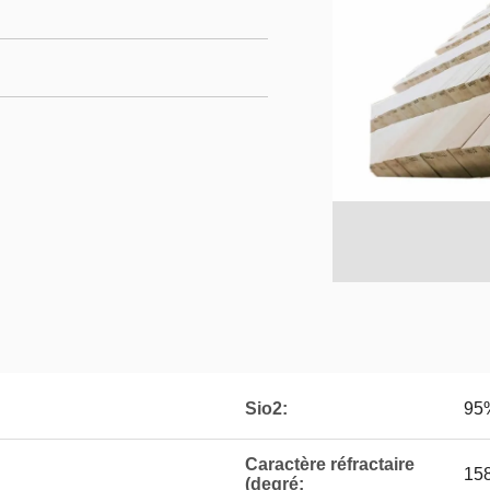
Sio2:
95
Caractère réfractaire
158
(degré: