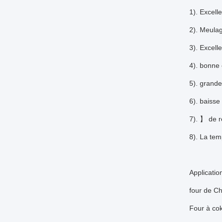
1). Excelle
2). Meulag
3). Excell
4). bonne
5). grande
6). baisse
7). 】 de 
8). La te
Applicatio
four de Ch
Four à co