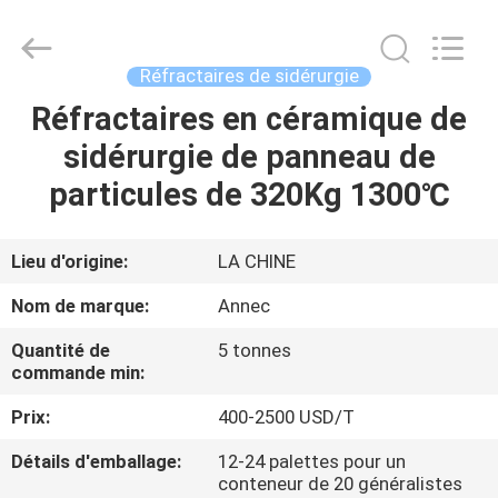
Zhengzhou
Annec
Industrial
Co.,
Ltd..
Réfractaires de sidérurgie
All
Rights
Réfractaires en céramique de
À
Reserved.
sidérurgie de panneau de
LA
particules de 320Kg 1300℃
MAISON
PRODUITS
Lieu d'origine:
LA CHINE
Nom de marque:
Annec
À
Quantité de
5 tonnes
PROPOS
commande min:
DE
Prix:
400-2500 USD/T
NOUS
Détails d'emballage:
12-24 palettes pour un
conteneur de 20 généralistes