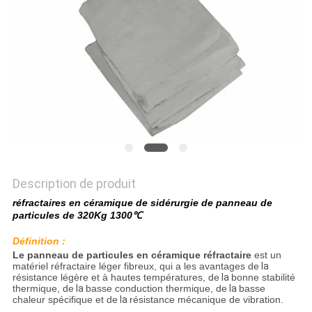
LES
AFFAIRES
PLAN
DU
SITE
POLITIQUE
Description de produit
DE
réfractaires en céramique de sidérurgie de panneau de
particules de 320Kg 1300℃
CONFIDENTIALITÉ
Définition :
Le panneau de particules en céramique réfractaire
est un
matériel réfractaire léger fibreux, qui a les avantages de
la
résistance légère et à hautes températures, de
la
bonne stabilité
thermique, de
la
basse conduction thermique, de
la
basse
chaleur spécifique et de
la
résistance mécanique de vibration.