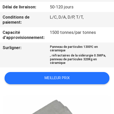
VISITE
Délai de livraison:
50-120 jours
DE
Conditions de
L/C, D/A, D/P, T/T,
L'USINE
paiement:
Capacité
1500 tonnes/par tonnes
CONTRÔLE
d'approvisionnement:
DE
Surligner:
Panneau de particules 1300℃ en
céramique
LA
,
,
réfractaires de la sidérurgie 0.5MPa
panneau de particules 320Kg en
QUALITÉ
céramique
MEILLEUR PRIX
NOUS
CONTACTER
NOUVELLES