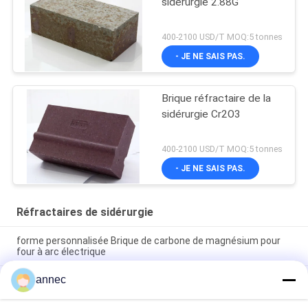
sidérurgie 2.88G
400-2100 USD/T MOQ:5 tonnes
- JE NE SAIS PAS.
Brique réfractaire de la
sidérurgie Cr2O3
400-2100 USD/T MOQ:5 tonnes
- JE NE SAIS PAS.
Réfractaires de sidérurgie
forme personnalisée Brique de carbone de magnésium pour
four à arc électrique
annec
En lançant le jet matériel peignez 0,5 réfractaires de la
sidérurgie CaO2