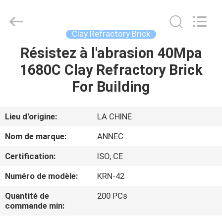
Zhengzhou
Annec
Industrial
Co.,
Ltd..
Clay Refractory Brick
All
Rights
Résistez à l'abrasion 40Mpa
À
Reserved.
1680C Clay Refractory Brick
LA
For Building
MAISON
PRODUITS
Lieu d'origine:
LA CHINE
Nom de marque:
ANNEC
À
Certification:
ISO, CE
PROPOS
Numéro de modèle:
KRN-42
DE
Quantité de
200 PCs
NOUS
commande min: