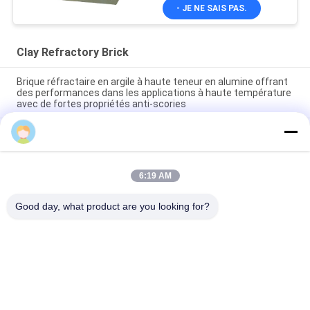
- JE NE SAIS PAS.
Clay Refractory Brick
Brique réfractaire en argile à haute teneur en alumine offrant
des performances dans les applications à haute température
avec de fortes propriétés anti-scories
1350C Taux de glissement isolant le feu Briques d'argile
idéales pour l'isolation thermique dans des environnements
difficiles
6:19 AM
Brique réfractaire en argile de densité apparente 2.1-2.2 : le
choix supérieur pour des structures solides et durables
Good day, what product are you looking for?
Catégories populaires
Tous
Briques 
Clay Refractory Brick
Réfractaires De 
Haute Alumine