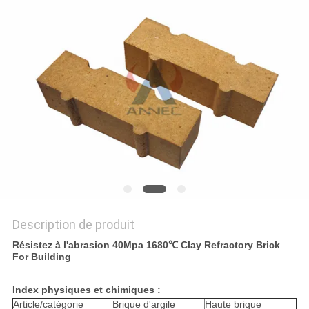
LES
AFFAIRES
PLAN
DU
SITE
POLITIQUE
DE
CONFIDENTIALITÉ
Description de produit
Résistez à l'abrasion 40Mpa 1680℃ Clay Refractory Brick
For Building
Index physiques et chimiques :
Article/catégorie
Brique d'argile
Haute brique