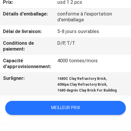
Prix:
usd 1.2 pcs
VISITE
DE
Détails d'emballage:
conforme à l'exportation
d'emballage
L'USINE
Délai de livraison:
5-8 jours ouvrables
CONTRÔLE
Conditions de
D/P, T/T
paiement:
DE
Capacité
4000 tonnes/mois
LA
d'approvisionnement:
QUALITÉ
Surligner:
,
1680C Clay Refractory Brick
,
40Mpa Clay Refractory Brick
NOUS
1680 degrés Clay Brick For Building
CONTACTER
MEILLEUR PRIX
NOUVELLES