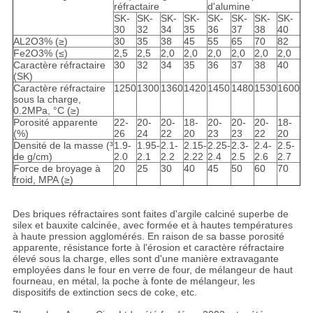
réfractaire
d'alumine
SK-
SK-
SK-
SK-
SK-
SK-
SK-
SK-
30
32
34
35
36
37
38
40
AL2O3% (≥)
30
35
38
45
55
65
70
82
Fe2O3% (≤)
2,5
2,5
2,0
2,0
2,0
2,0
2,0
2,0
Caractère réfractaire
30
32
34
35
36
37
38
40
(SK)
Caractère réfractaire
1250
1300
1360
1420
1450
1480
1530
1600
sous la charge,
0.2MPa, °C (≥)
Porosité apparente
22-
20-
20-
18-
20-
20-
20-
18-
(%)
26
24
22
20
23
23
22
20
Densité de la masse (³
1.9-
1.95-
2.1-
2.15-
2.25-
2.3-
2.4-
2.5-
de g/cm)
2.0
2.1
2.2
2.22
2.4
2.5
2.6
2.7
Force de broyage à
20
25
30
40
45
50
60
70
froid, MPA (≥)
Des briques réfractaires sont faites d'argile calciné superbe de
silex et bauxite calcinée, avec formée et à hautes températures
à haute pression agglomérés. En raison de sa basse porosité
apparente, résistance forte à l'érosion et caractère réfractaire
élevé sous la charge, elles sont d'une manière extravagante
employées dans le four en verre de four, de mélangeur de haut
fourneau, en métal, la poche à fonte de mélangeur, les
dispositifs de extinction secs de coke, etc.