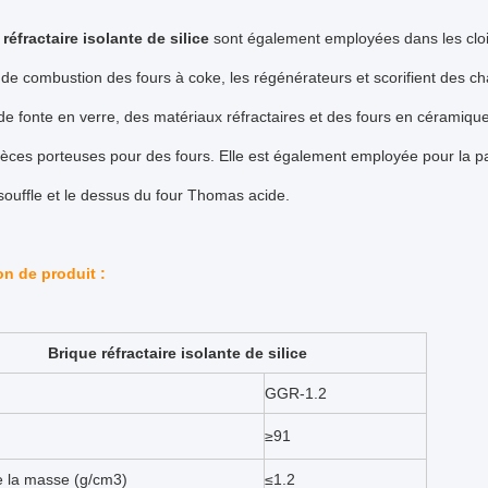
réfractaire isolante de silice
sont également employées dans les clo
de combustion des fours à coke, les régénérateurs et scorifient des 
de fonte en verre, des matériaux réfractaires et des fours en céramiqu
ièces porteuses pour des fours. Elle est également employée pour la 
ouffle et le dessus du four Thomas acide.
on de produit :
Brique réfractaire isolante de silice
GGR-1.2
≥91
e la masse (g/cm3)
≤1.2