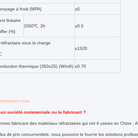
broyage à froid (MPA)
≥5
t linéaire
1550℃, 2h
≤0.5
ffer (%)
réfractaire sous la charge
≥1520
℃
onduction thermique (350±25) (W/mK)
≤0.70
choisissez-nous
ous société commerciale ou le fabricant ?
mes fabricant des matériaux réfractaires qui ont 4 usines en Chine ; A
plus de prix concurrentiels. nous pouvons te fournir les solutions profe