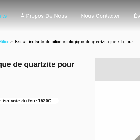
its
À Propos De Nous
Nous Contacter
Év
ilice
>
Brique isolante de silice écologique de quartzite pour le four
que de quartzite pour
e isolante du four 1520C