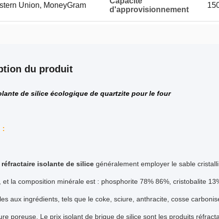
Capacité
Western Union, MoneyGram
150
d'approvisionnement
ption du produit
olante de silice écologique de quartzite pour le four
 :
réfractaire isolante de silice
généralement employer le sable cristalli
 et la composition minérale est : phosphorite 78% 86%, cristobalite 1
es aux ingrédients, tels que le coke, sciure, anthracite, cosse carbon
ure poreuse. Le prix isolant de brique de silice sont les produits réfra