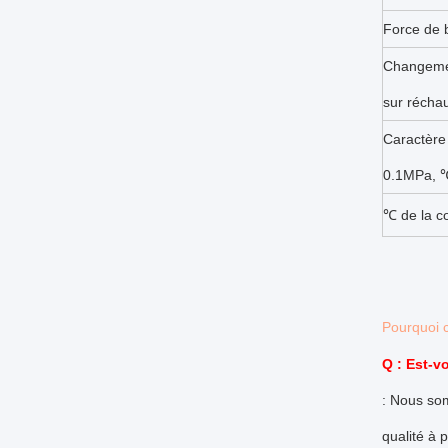
Force de 
Changemen
sur réchau
Caractère 
0.1MPa, 
℃ de la c
Pourquoi 
Q : Est-v
: Nous som
qualité à 