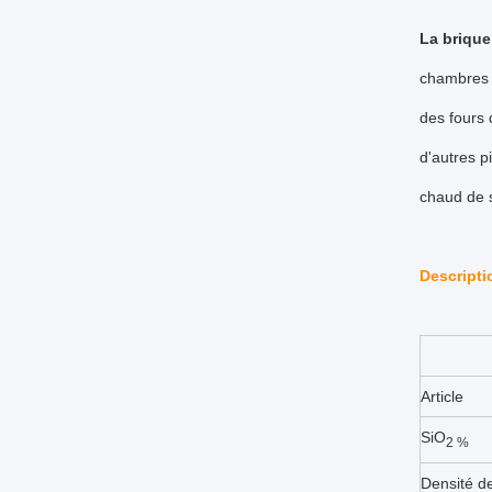
La brique 
chambres 
des fours 
d'autres p
chaud de s
Descripti
Article
SiO
2 %
Densité d