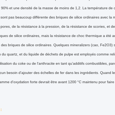
 90% et une densité de la masse de moins de 1,2. La température de ca
sont pas beaucoup différente des briques de silice ordinaires avec l
ores, de la résistance à la pression, de la résistance de scories, et d
iques de silice ordinaires, mais la résistance de choc thermique a été 
n des briques de silice ordinaires. Quelques mineralizers (cao, Fe2O3) s
 du quartz, et du liquide de déchets de pulpe est employés comme reliu
ilisation du coke ou de l'anthracite en tant qu'additifs combustibles, p
ucun besoin d'ajouter des échelles de fer dans les ingrédients. Quand les
lamme d'oxydation forte devrait être avant 1200 °C maintenu pour faire 
: