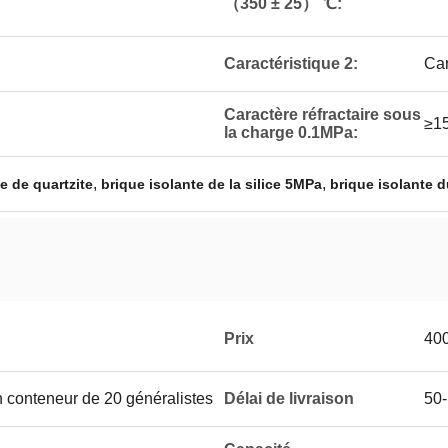
（350 ± 25） ℃:
Caractéristique 2:
Car
Caractère réfractaire sous
≥1
la charge 0.1MPa:
,
,
ce de quartzite
brique isolante de la silice 5MPa
brique isolante 
Prix
40
n conteneur de 20 généralistes
Délai de livraison
50-