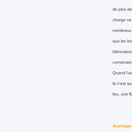
de plus de
charge ne 
nombreux p
que les br
fabricatio
conversion
Quand l'ut
là n'est a
feu, une f
Avantage 