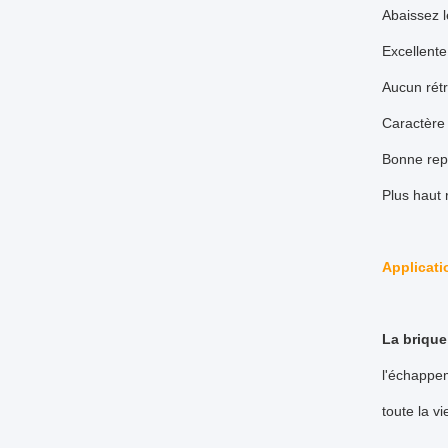
Abaissez l
Excellente
Aucun rétr
Caractère 
Bonne repr
Plus haut 
Applicati
La brique 
l'échappem
toute la v