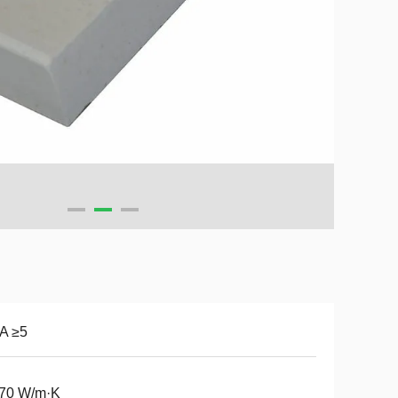
A ≥5
.70 W/m·K