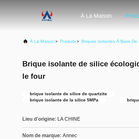
À La Maison
Produ
À La Maison
>
Produits
>
Briques Isolantes À Base De S
Brique isolante de silice écologi
le four
brique isolante de silice de quartzite
brique isolante de la silice 5MPa
briqu
Lieu d'origine:
LA CHINE
Nom de marque:
Annec