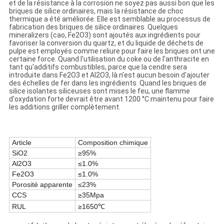
et de la résistance à la corrosion ne soyez pas aussi bon que les
briques de silice ordinaires, mais la résistance de choc
thermique a été améliorée. Elle est semblable au processus de
fabrication des briques de silice ordinaires. Quelques
mineralizers (cao, Fe2O3) sont ajoutés aux ingrédients pour
favoriser la conversion du quartz, et du liquide de déchets de
pulpe est employés comme reliure pour faire les briques ont une
certaine force. Quand l'utilisation du coke ou de l'anthracite en
tant qu'additifs combustibles, parce que la cendre sera
introduite dans Fe2O3 et Al2O3, là n'est aucun besoin d'ajouter
des échelles de fer dans les ingrédients. Quand les briques de
silice isolantes siliceuses sont mises le feu, une flamme
d'oxydation forte devrait être avant 1200 °C maintenu pour faire
les additions griller complètement.
Article
Composition chimique
SiO2
≥95%
Al2O3
≤1.0%
Fe2O3
≤1.0%
Porosité apparente
≤23%
CCS
≥35Mpa
RUL
≥1650℃