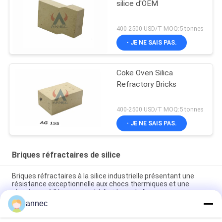
silice d'OEM
400-2500 USD/T MOQ:5 tonnes
- JE NE SAIS PAS.
Coke Oven Silica
Refractory Bricks
400-2500 USD/T MOQ:5 tonnes
- JE NE SAIS PAS.
Briques réfractaires de silice
Briques réfractaires à la silice industrielle présentant une
résistance exceptionnelle aux chocs thermiques et une
résistance à l'écrasement à froid pour le four
annec
Customized Size and Heat Resistant Silica Fire Brick for High
Temperature Industrial Furnaces