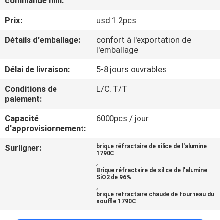
commande min:
VISITE
Prix:
usd 1.2pcs
DE
L'USINE
Détails d'emballage:
confort à l'exportation de
l'emballage
Délai de livraison:
5-8 jours ouvrables
CONTRÔLE
DE
Conditions de
L/C, T/T
paiement:
LA
Capacité
6000pcs / jour
QUALITÉ
d'approvisionnement:
Surligner:
brique réfractaire de silice de l'alumine
NOUS
1790C
,
CONTACTER
Brique réfractaire de silice de l'alumine
SiO2 de 96%
,
brique réfractaire chaude de fourneau du
NOUVELLES
souffle 1790C