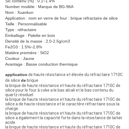
Sic contenu (%) : 0.1~1.4%
Number modèle : Marque de BG-96A
Nom : Xuankun
Application : nom en verre de four : brique réfractaire de silice
Taille : Personnalisable
Type : réfractaire
Emballage : Palette en bois
Densité de la masse : 2.0-2.5g/cm3
Fe2O3 : 1.5%~2.8%
Matière première : SiO2
Couleur : Jaune
Avantage : Basse conduction thermique
application
de haute résistance et élevée du réfractaire 1710C
de silice
de
brique
la brique de haute résistance et haute du réfractaire 1710C de
silice pour le four à coke a le bas alcali et le bas contenu du
quartz résiduel.
la brique de haute résistance et haute du réfractaire 1710C de
silice a de haute résistance et le caractère réfractaire sous la
charge.
la brique de haute résistance et haute du réfractaire 1710C de
silice a également la capacité forte dans la résistance de laitier
acide.
la brique de haute résistance et haute du réfractaire 1710C de