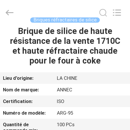
Zhengzhou
Annec
Industrial
Co.,
Ltd..
Briques réfractaires de silice
All
Rights
Brique de silice de haute
À
Reserved.
résistance de la vente 1710C
LA
et haute réfractaire chaude
MAISON
pour le four à coke
PRODUITS
Lieu d'origine:
LA CHINE
À
Nom de marque:
ANNEC
PROPOS
Certification:
ISO
DE
Numéro de modèle:
ARG-95
NOUS
Quantité de
100 PCs