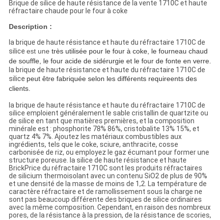
Brique de silice de haute résistance de la vente 1710C et haute
réfractaire chaude pour le four à coke
Description :
la brique de haute résistance et haute du réfractaire 1710C de
silice
est une
très utilisée pour le four à coke, le fourneau chaud
de souffle, le four acide de sidérurgie et le four de fonte en verre.
la brique de haute résistance et haute du réfractaire 1710C de
silice
peut être fabriquée selon les différents requireents des
clients.
la brique de haute résistance et haute du réfractaire 1710C de
silice emploient généralement le sable cristallin de quartzite ou
de silice en tant que matières premières, et la composition
minérale est : phosphorite 78% 86%, cristobalite 13% 15%, et
quartz 4% 7%. Ajoutez les matériaux combustibles aux
ingrédients, tels que le coke, sciure, anthracite, cosse
carbonisée de riz, ou employez le gaz écumant pour former une
structure poreuse. la silice de haute résistance et haute
BrickPrice du réfractaire 1710C sont les produits réfractaires
de silicium thermoisolant avec un contenu SiO2 de plus de 90%
et une densité de la masse de moins de 1,2. La température de
caractère réfractaire et de ramollissement sous la charge ne
sont pas beaucoup différente des briques de silice ordinaires
avec la même composition. Cependant, en raison des nombreux
pores, de la résistance à la pression, de la résistance de scories,