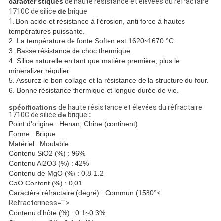
caractéristiques
de haute résistance et élevées du réfractaire
1710C de silice
de
brique
1.
Bon acide et résistance à l'érosion, anti force à hautes
températures puissante.
2. La température de fonte Soften est 1620~1670 °C.
3. Basse résistance de choc thermique.
4. Silice naturelle en tant que matière première, plus le
mineralizer régulier.
5. Assurez le bon collage et la résistance de la structure du four.
6. Bonne résistance thermique et longue durée de vie.
spécifications
de haute résistance et élevées du réfractaire
1710C de silice
de
brique
:
Point d'origine : Henan, Chine (continent)
Forme : Brique
Matériel : Moulable
Contenu SiO2 (%) : 96%
Contenu Al2O3 (%) : 42%
Contenu de MgO (%) : 0.8-1.2
CaO Content (%) : 0,01
Caractère réfractaire (degré) : Commun (1580°
<
Refractoriness="">
Contenu d'hôte (%) : 0.1~0.3%